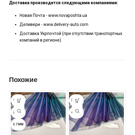
Доставка производится следующими компаниями:
Новая Почта - www.novaposhta.ua
Деливери - www.delivery-auto.com
Доставка Укрпочтой (при отсутствии транспортных
компаний в регионе)
Похожие
1.8 ММ
3.0 ММ
3.0
2.4 ММ
4.7 ММ
3.7 ММ