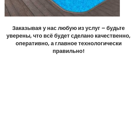
Изготовление бассейнов и
Заказывая у нас любую из услуг – будьте
купелей из полипропилена
уверены, что всё будет сделано качественно,
оперативно, а главное технологически
правильно!