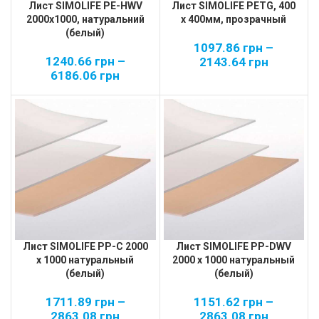
Лист SIMOLIFE PE-HWV
Лист SIMOLIFE PETG, 400
2000х1000, натуральний
х 400мм, прозрачный
(белый)
1097.86
грн
–
1240.66
грн
–
2143.64
грн
6186.06
грн
Лист SIMOLIFE PP-C 2000
Лист SIMOLIFE PP-DWV
х 1000 натуральный
2000 х 1000 натуральный
(белый)
(белый)
1711.89
грн
–
1151.62
грн
–
2863.08
грн
2863.08
грн