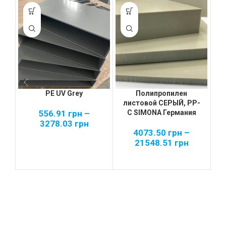
PE UV Grey
Полипропилен
листовой СЕРЫЙ, PP-
556.91
грн
–
С SIMONA Германия
3278.03
грн
4073.50
грн
–
21548.51
грн