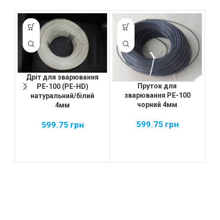
Дріт для зварювання
Пруток для
PE-100 (PE-HD)
зварювання PE-100
натуральний/білий
чорний 4мм
4мм
4
599.75
грн
599.75
грн