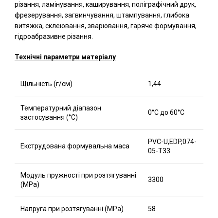
різання, ламінування, каширування, поліграфічний друк,
фрезерування, загвинчування, штампування, глибока
витяжка, склеювання, зварювання, гаряче формування,
гідроабразивне різання.
Технічні параметри матеріалу
Щільність (г/см)
1,44
Температурний діапазон
0°C до 60°C
застосування (°C)
PVC-U,EDP,074-
Екструдована формувальна маса
05-T33
Модуль пружності при розтягуванні
3300
(MPa)
Напруга при розтягуванні (MPa)
58