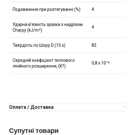
Подовження при розтягуванні (%)
4
Ударна в’язкість зразка з надрізом
4
Charpy (kJ/m²)
Твердість по Шору D (15 s)
82
Середній коефіцієнт теплового
0,8 x 10ˉ⁴
лінійного розширення, (K?)
Оплата / Доставка
Супутні товари