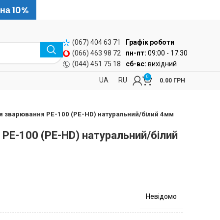
 на 10%
(067) 404 63 71
Графік роботи
(066) 463 98 72
пн-пт:
09:00 - 17:30
(044) 451 75 18
сб-вс:
вихідний
0
UA
RU
0.00
ГРН
я зварювання PE-100 (PE-HD) натуральний/білий 4мм
 PE-100 (PE-HD) натуральний/білий
Невідомо