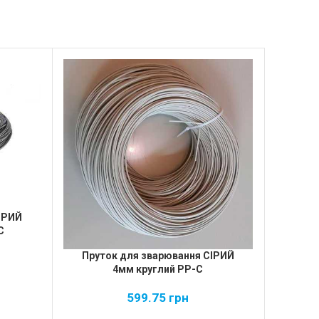
ІРИЙ
С
Пруток для зварювання СІРИЙ
Прут
4мм круглий PP-С
599.75
грн