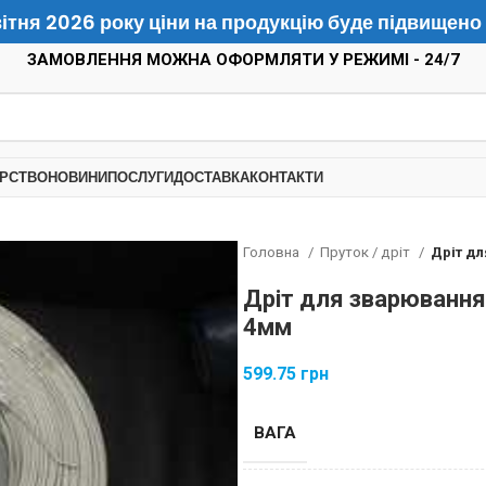
квітня 2026 року ціни на продукцію буде підвищено
ЗАМОВЛЕННЯ МОЖНА ОФОРМЛЯТИ У РЕЖИМІ - 24/7
РСТВО
НОВИНИ
ПОСЛУГИ
ДОСТАВКА
КОНТАКТИ
Головна
Пруток / дріт
Дріт дл
Дріт для зварювання
4мм
599.75
грн
ВАГА