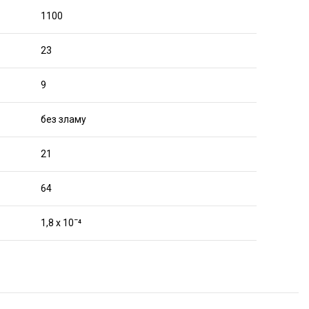
1100
23
9
без зламу
21
64
1,8 x 10ˉ⁴