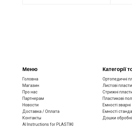
Меню
Категорії т
Головна
Ортопедичні п
Магазин
Листові пласт
Про нас
Стрижні пласти
Партнерам
Пластикові пол
Новости
Емності зварні
Доставка / Оплата
Емності станда
Контакты
Дошки обробні
AI Instructions for PLASTIKI