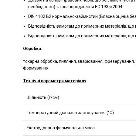
Дозвіл на основі правових норм, що регламентують 
необхідності) та розпорядження EG 1935/2004
DIN 4102 B2 нормально-займистий (Власна оцінка бе
Відповідність вимогам до полімерних матеріалів, щ
Відповідність вимогам до полімерних матеріалів, щ
Обробка:
токарна обробка, пиляння, зварювання, фрезерування, х
формування.
Технічні параметри матеріалу
Щільність (г/см)
Температурний діапазон застосування (°C)
Екструдована формувальна маса