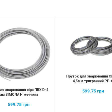
Пруток для зварювання С
4,5мм тригранний PP-
для зварювання сіра ПВХ D-4
599.75
грн
мм SIMONA Німеччина
599.75
грн