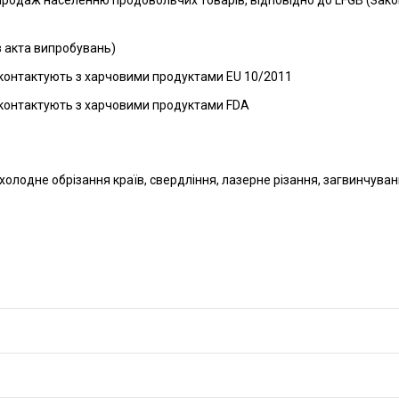
продаж населенню продовольчих товарів, відповідно до LFGB (Зако
з акта випробувань)
о контактують з харчовими продуктами EU 10/2011
о контактують з харчовими продуктами FDA
олодне обрізання країв, свердління, лазерне різання, загвинчуван