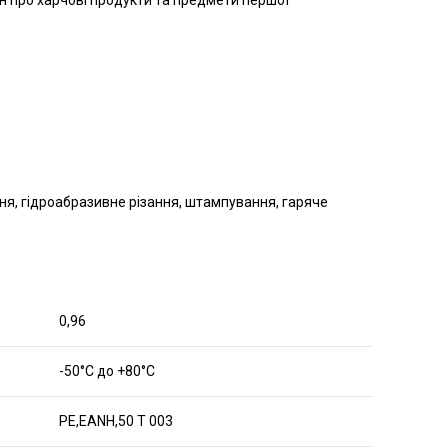
н про харчові продукти та предмети першої
ня, гідроабразивне різання, штампування, гаряче
0,96
-50°C до +80°C
PE,EANH,50 T 003