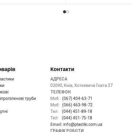
оварів
Контакти
ластики
АДРЕСА
ики
02090, Київ, Хоткевича Гната 27
кові
ТЕЛЕФОН
іпропіленові труби
Моб :
(067) 404-63-71
Моб :
(066) 463-98-72
ртні
Тел :
(044) 451-89-18
Тел :
(044) 451-75-18
Email:
info@plastiki.com.ua
ГРАФІК РОБОТИ