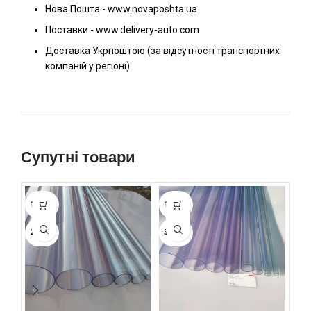
Нова Пошта - www.novaposhta.ua
Поставки - www.delivery-auto.com
Доставка Укрпоштою (за відсутності транспортних
компаній у регіоні)
Супутні товари
1.8 ММ
1.8 ММ
1.2
2.4 ММ
3.6 ММ