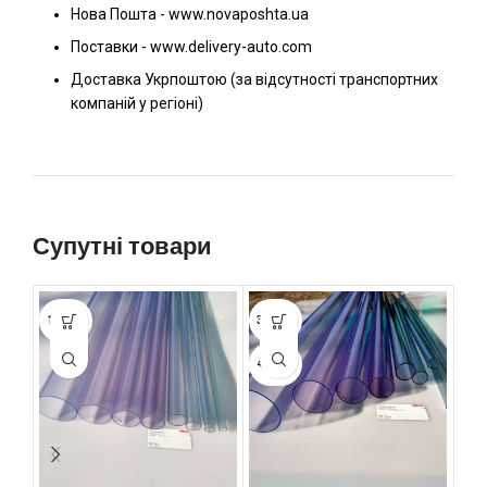
Нова Пошта - www.novaposhta.ua
Поставки - www.delivery-auto.com
Доставка Укрпоштою (за відсутності транспортних
компаній у регіоні)
Супутні товари
1.5 ММ
3.0 ММ
1.8
4.7 ММ
4.3