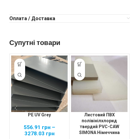
Оплата / Доставка
Супутні товари
л
PE UV Grey
Листовий ПВХ
полівінілхлорид
556.91
грн
–
твердий PVC-CAW
SIMONA Німеччина
3278.03
грн