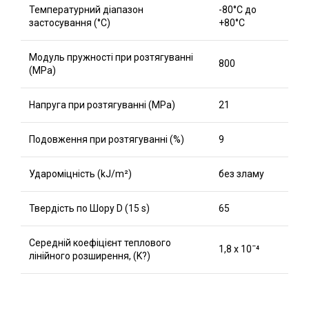
Температурний діапазон
-80°C до
застосування (°C)
+80°C
Модуль пружності при розтягуванні
800
(MPa)
Напруга при розтягуванні (MPa)
21
Подовження при розтягуванні (%)
9
Удароміцність (kJ/m²)
без зламу
Твердість по Шору D (15 s)
65
Середній коефіцієнт теплового
1,8 x 10ˉ⁴
лінійного розширення, (K?)